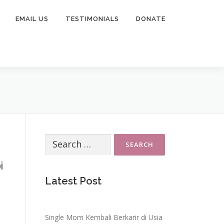
EMAIL US
TESTIMONIALS
DONATE
Search
for:
i
Latest Post
Single Mom Kembali Berkarir di Usia