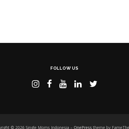
FOLLOW US
right © 2026 Single Moms Indonesia
–
OnePress
theme by FameTh