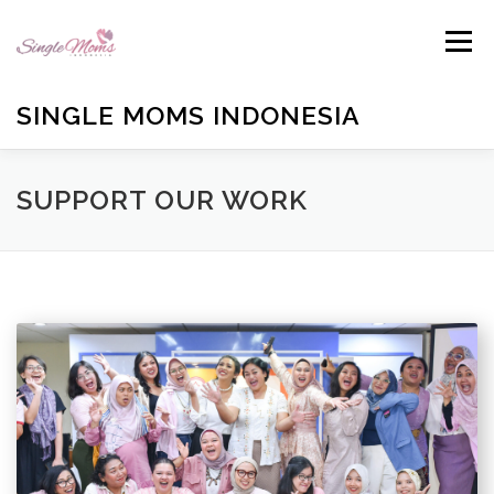
Skip
to
Menu
content
SINGLE MOMS INDONESIA
HOME
PROFILE
BLOG
BUKU ANTOLOGI
SUPPORT OUR WORK
EMAIL US
TESTIMONIALS
DONATE