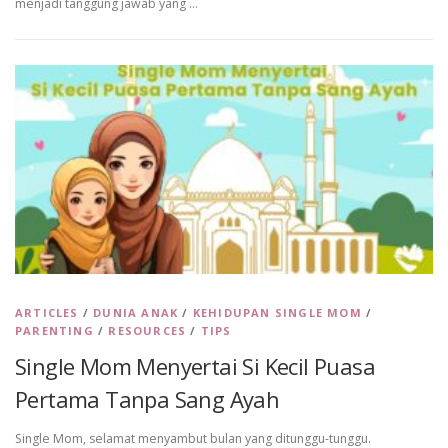
menjadi tanggung jawab yang …
ARTICLES
/
DUNIA ANAK
/
KEHIDUPAN SINGLE MOM
/
PARENTING
/
RESOURCES
/
TIPS
Single Mom Menyertai Si Kecil Puasa
Pertama Tanpa Sang Ayah
Single Mom, selamat menyambut bulan yang ditunggu-tunggu.