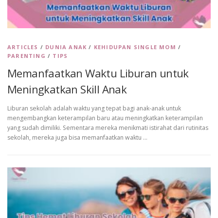
ARTICLES
/
DUNIA ANAK
/
KEHIDUPAN SINGLE MOM
/
PARENTING
/
TIPS
Memanfaatkan Waktu Liburan untuk
Meningkatkan Skill Anak
Liburan sekolah adalah waktu yang tepat bagi anak-anak untuk
mengembangkan keterampilan baru atau meningkatkan keterampilan
yang sudah dimiliki. Sementara mereka menikmati istirahat dari rutinitas
sekolah, mereka juga bisa memanfaatkan waktu …