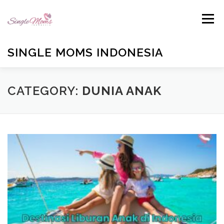
Skip
to
Menu
content
SINGLE MOMS INDONESIA
HOME
PROFILE
BLOG
BUKU ANTOLOGI
CATEGORY:
DUNIA ANAK
EMAIL US
TESTIMONIALS
DONATE