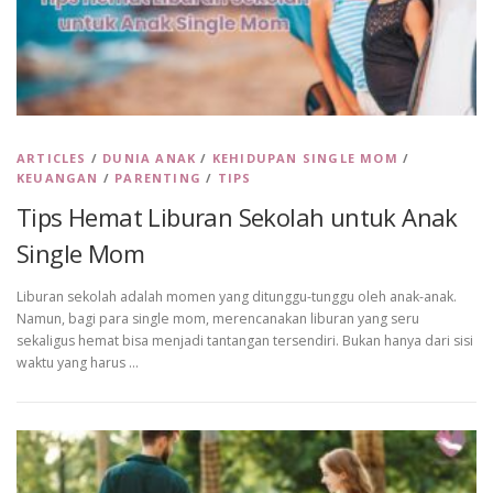
ARTICLES
/
DUNIA ANAK
/
KEHIDUPAN SINGLE MOM
/
KEUANGAN
/
PARENTING
/
TIPS
Tips Hemat Liburan Sekolah untuk Anak
Single Mom
Liburan sekolah adalah momen yang ditunggu-tunggu oleh anak-anak.
Namun, bagi para single mom, merencanakan liburan yang seru
sekaligus hemat bisa menjadi tantangan tersendiri. Bukan hanya dari sisi
waktu yang harus …