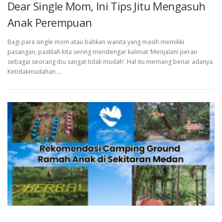
Dear Single Mom, Ini Tips Jitu Mengasuh
Anak Perempuan
Bagi para single mom atau bahkan wanita yang masih memiliki
pasangan, pastilah kita sering mendengar kalimat ‘Menjalani peran
sebagai seorang ibu sangat tidak mudah’. Hal itu memang benar adanya.
Ketidakmudahan …