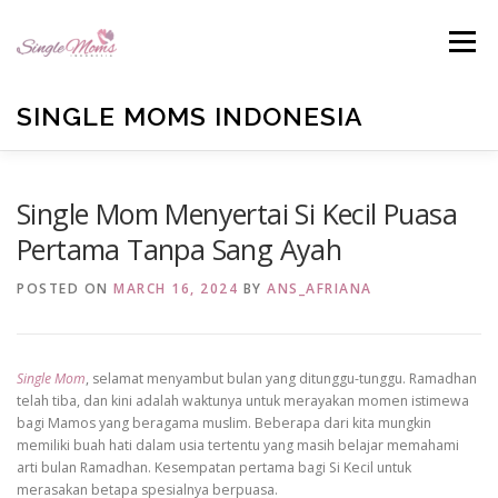
Skip
to
Menu
content
SINGLE MOMS INDONESIA
HOME
PROFILE
BLOG
BUKU ANTOLOGI
Single Mom Menyertai Si Kecil Puasa
Pertama Tanpa Sang Ayah
EMAIL US
TESTIMONIALS
DONATE
POSTED ON
MARCH 16, 2024
BY
ANS_AFRIANA
Single Mom
, selamat menyambut bulan yang ditunggu-tunggu. Ramadhan
telah tiba, dan kini adalah waktunya untuk merayakan momen istimewa
bagi Mamos yang beragama muslim. Beberapa dari kita mungkin
memiliki buah hati dalam usia tertentu yang masih belajar memahami
arti bulan Ramadhan. Kesempatan pertama bagi Si Kecil untuk
merasakan betapa spesialnya berpuasa.