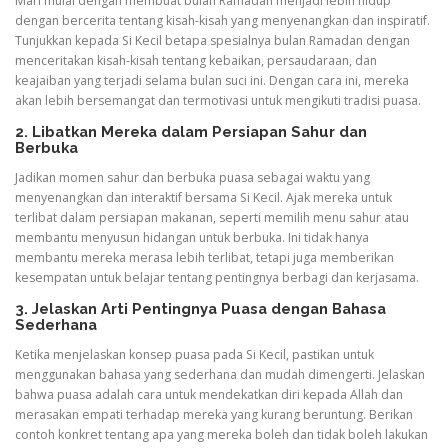
Mari mulai dengan membuat bulan Ramadan menjadi lebih hidup
dengan bercerita tentang kisah-kisah yang menyenangkan dan inspiratif.
Tunjukkan kepada Si Kecil betapa spesialnya bulan Ramadan dengan
menceritakan kisah-kisah tentang kebaikan, persaudaraan, dan
keajaiban yang terjadi selama bulan suci ini. Dengan cara ini, mereka
akan lebih bersemangat dan termotivasi untuk mengikuti tradisi puasa.
2. Libatkan Mereka dalam Persiapan Sahur dan
Berbuka
Jadikan momen sahur dan berbuka puasa sebagai waktu yang
menyenangkan dan interaktif bersama Si Kecil. Ajak mereka untuk
terlibat dalam persiapan makanan, seperti memilih menu sahur atau
membantu menyusun hidangan untuk berbuka. Ini tidak hanya
membantu mereka merasa lebih terlibat, tetapi juga memberikan
kesempatan untuk belajar tentang pentingnya berbagi dan kerjasama.
3. Jelaskan Arti Pentingnya Puasa dengan Bahasa
Sederhana
Ketika menjelaskan konsep puasa pada Si Kecil, pastikan untuk
menggunakan bahasa yang sederhana dan mudah dimengerti. Jelaskan
bahwa puasa adalah cara untuk mendekatkan diri kepada Allah dan
merasakan empati terhadap mereka yang kurang beruntung. Berikan
contoh konkret tentang apa yang mereka boleh dan tidak boleh lakukan