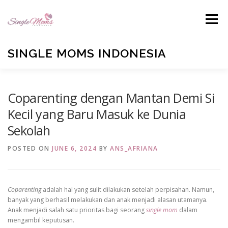
Skip
to
Menu
content
SINGLE MOMS INDONESIA
HOME
PROFILE
BLOG
BUKU ANTOLOGI
Coparenting dengan Mantan Demi Si
Kecil yang Baru Masuk ke Dunia
Sekolah
EMAIL US
TESTIMONIALS
DONATE
POSTED ON
JUNE 6, 2024
BY
ANS_AFRIANA
Coparenting
adalah hal yang sulit dilakukan setelah perpisahan. Namun,
banyak yang berhasil melakukan dan anak menjadi alasan utamanya.
Anak menjadi salah satu prioritas bagi seorang
single mom
dalam
mengambil keputusan.