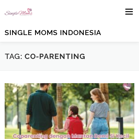
Skip
to
Menu
content
SINGLE MOMS INDONESIA
HOME
PROFILE
BLOG
BUKU ANTOLOGI
TAG:
CO-PARENTING
EMAIL US
TESTIMONIALS
DONATE