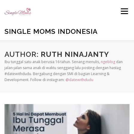
Skip
to
Menu
content
SINGLE MOMS INDONESIA
HOME
PROFILE
BLOG
BUKU ANTOLOGI
AUTHOR:
RUTH NINAJANTY
Ibu tunggal satu anak berusia 16 tahun. Senang menulis,
ngeblog
dan
jalan-jalan sama anak di waktu senggang lalu posting dengan hastag
#datewithdudu. Bergabung dengan SMI di bagian Learning &
EMAIL US
TESTIMONIALS
DONATE
Development. Follow di instagram:
@datewithdudu