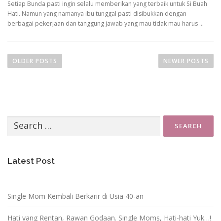
Setiap Bunda pasti ingin selalu memberikan yang terbaik untuk Si Buah
Hati. Namun yang namanya ibu tunggal pasti disibukkan dengan
berbagai pekerjaan dan tanggung jawab yang mau tidak mau harus …
P
o
OLDER POSTS
NEWER POSTS
s
t
s
n
Search
a
for:
v
i
Latest Post
g
a
t
Single Mom Kembali Berkarir di Usia 40-an
i
o
Hati yang Rentan, Rawan Godaan. Single Moms, Hati-hati Yuk…!