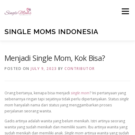
Skip
to
Menu
content
SINGLE MOMS INDONESIA
HOME
PROFILE
BLOG
BUKU ANTOLOGI
Menjadi Single Mom, Kok Bisa?
POSTED ON
JULY 9, 2023
BY
CONTRIBUTOR
EMAIL US
TESTIMONIALS
DONATE
Orang bertanya, kenapa bisa menjadi
single mom
? Ini pertanyaan yang
sebenarnya ringan tapi sejatinya tidak perlu dipertanyakan. Status
single
mom
hanyalah nama dari status yang menggambarkan proses
perjalanan seorang wanita.
Gadis artinya adalah wanita yang belum menikah. Istri artinya seorang
wanita yang sudah menikah dan memiliki suami. Ibu artinya wanita yang
sudah menikah dan memiliki anak.
SIngle mom
artinya wanita yang sudah