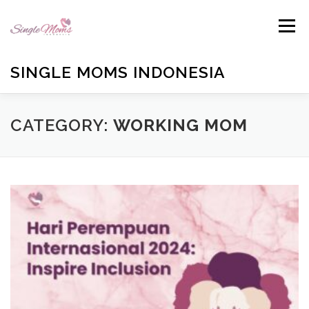
Skip
to
Menu
content
SINGLE MOMS INDONESIA
HOME
PROFILE
BLOG
BUKU ANTOLOGI
CATEGORY:
WORKING MOM
EMAIL US
TESTIMONIALS
DONATE