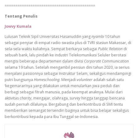
==========================================
Tentang Penulis
Jowvy Kumala
Lulusan Teknik Sipil Universitas Hasanuddin yang
nyambi
10 tahun
sebagai penyiar di empat radio swasta plus di TVRI stasiun Makassar, di
sela-sela waktu kuliahnya. Sempat berkarya sebagai
Public Relation
di
sebuah bank, lalu pindah ke industri Telekomunikasi Seluler berotasi
mengisi beberapa departemen dalam divisi
Corporate Communication
selama 19 tahun. Setelah mengambil pensiun dini tahun 2020, ia serius
menjalani passionnya sebagai Instruktur Selam, sekaligus mendampingi
putri bungsunya
Homeschooling.
Menjadi
volunteer
adalah salah satu
‘kegemaran’nya yang dilakukan untuk menularkan jiwa peduli dan
berbagi sebagai fitrah manusia, pada keempat anaknya. Mulai dari
aktivitas
charity
, mengajar, olahraga,
survey
hingga tanggap bencana
sudah pernah dilaluinya. Bergabung dan berkontribusi di SMI tentu
memberikan semangat tersendiri baginya untuk bisa belajar sekaligus
berkontribusi kepada para Ibu Tunggal se-Indonesia.