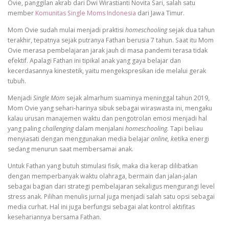
Ovie, panggilan akrab dari Dwi Wirastianti Novita Sari, salah satu
member
Komunitas Single Moms Indonesia
dari Jawa Timur.
Mom Ovie sudah mulai menjadi praktisi
homeschooling
sejak dua tahun
terakhir, tepatnya sejak putranya Fathan berusia 7 tahun. Saat itu Mom
Ovie merasa pembelajaran jarak jauh di masa pandemi terasa tidak
efektif. Apalagi Fathan ini tipikal anak yang gaya belajar dan
kecerdasannya kinestetik, yaitu mengekspresikan ide melalui gerak
tubuh.
Menjadi
Single Mom
sejak almarhum suaminya meninggal tahun 2019,
Mom Ovie yang sehari-harinya sibuk sebagai wiraswasta ini, mengaku
kalau urusan manajemen waktu dan pengotrolan emosi menjadi hal
yang paling
challenging
dalam menjalani
homeschooling.
Tapi beliau
menyiasati dengan menggunakan media belajar
online, k
etika energi
sedang menurun saat membersamai anak.
Untuk Fathan yang butuh stimulasi fisik, maka dia kerap dilibatkan
dengan memperbanyak waktu olahraga, bermain dan jalan-jalan
sebagai bagian dari strategi pembelajaran sekaligus mengurangi level
stress anak. Pilihan menulis jurnal juga menjadi salah satu opsi sebagai
media curhat. Hal ini juga berfungsi sebagai alat kontrol aktifitas
kesehariannya bersama Fathan.