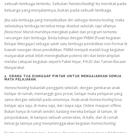
sebuah lembaga tertentu. Sebutan ‘
homeschooling
’ itu merekat pada
keluarga yang menjalaninya, bukan pada sebuah lembaga.
Jika ada lembaga yang menyebutkan diri sebagai
Homeschooling
, maka
sebetulnya lembaga tersebut tetap disebut sekolah, tapi sifatnya
flexischool
. Murid-muridnya mengikuti paket dan program tertentu
rancangan dari lembaga. Beda halnya dengan PKBM (Pusat Kegiatan
Belajar Mengajar) sebagai salah satu lembaga pendidikan non-formal di
bawah naungan dinas pendidikan. PKBM menjadi wadah bagi kegiatan
masyarakat untuk lebih meningkatkan potensi diri dan keterampilan
melalui cakupan kegiatan seperti Paket Kejar, PAUD dan Taman Bacaan
Masyarakat.
2.
ORANG TUA DIANGGAP PINTAR UNTUK MENGAJARKAN SEMUA
MATA PELAJARAN.
Homeschooling
bukanlah pengganti sekolah, dengan gambaran anak
belajar di rumah, memanggil guru privat, belajar mata pelajaran yang
sama dengan sekolah pada umumnya. Anak-anak
homeschooling
bisa
belajar apa saja, di mana saja, dari siapa saja. Online maupun offline.
Bukan hanya di rumah sendiri, kadang mereka belajar di taman, di
perpustakaan, di kampus sebuah universitas, di kafe, dan di rumah
keluarga lainnya yang menyelenggarakan kegiatan
homeschooling
.