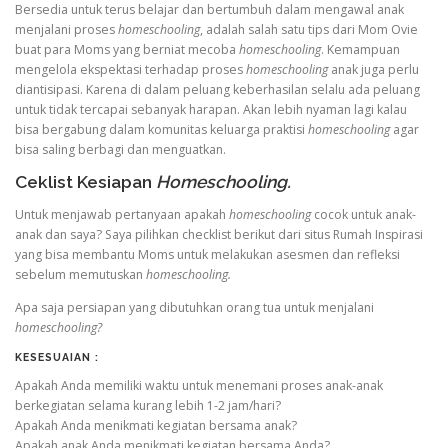
Bersedia untuk terus belajar dan bertumbuh dalam mengawal anak
menjalani proses
homeschooling
, adalah salah satu tips dari Mom Ovie
buat para Moms yang berniat mecoba
homeschooling
. Kemampuan
mengelola ekspektasi terhadap proses
homeschooling
anak juga perlu
diantisipasi. Karena di dalam peluang keberhasilan selalu ada peluang
untuk tidak tercapai sebanyak harapan. Akan lebih nyaman lagi kalau
bisa bergabung dalam komunitas keluarga praktisi
homeschooling
agar
bisa saling berbagi dan menguatkan.
Ceklist Kesiapan
Homeschooling.
Untuk menjawab pertanyaan apakah
homeschooling
cocok untuk anak-
anak dan saya? Saya pilihkan checklist berikut dari situs Rumah Inspirasi
yang bisa membantu Moms untuk melakukan asesmen dan refleksi
sebelum memutuskan
homeschooling.
Apa saja persiapan yang dibutuhkan orang tua untuk menjalani
homeschooling?
KESESUAIAN :
Apakah Anda memiliki waktu untuk menemani proses anak-anak
berkegiatan selama kurang lebih 1-2 jam/hari?
Apakah Anda menikmati kegiatan bersama anak?
Apakah anak Anda menikmati kegiatan bersama Anda?