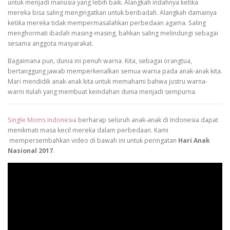
untuk menjadi manusia yang lebih baik. Alangkah indahnya ketika
mereka bisa saling mengingatkan untuk beribadah. Alangkah damainya
ketika mereka tidak mempermasalahkan perbedaan agama. Saling
menghormati ibadah masing-masing, bahkan saling melindungi sebagai
sesama anggota masyarakat.
Bagaimana pun, dunia ini penuh warna. Kita, sebagai orangtua,
bertanggung jawab memperkenalkan semua warna pada anak-anak kita.
Mari mendidik anak-anak kita untuk memahami bahwa justru warna-
warni itulah yang membuat keindahan dunia menjadi sempurna.
Single Moms Indonesia
berharap seluruh anak-anak di Indonesia dapat
menikmati masa kecil mereka dalam perbedaan. Kami
mempersembahkan video di bawah ini untuk peringatan
Hari Anak
Nasional 2017
.