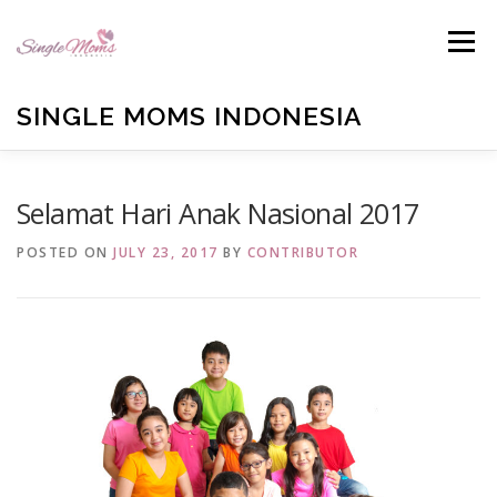
Skip
to
Menu
content
SINGLE MOMS INDONESIA
HOME
PROFILE
BLOG
BUKU ANTOLOGI
Selamat Hari Anak Nasional 2017
POSTED ON
JULY 23, 2017
BY
CONTRIBUTOR
EMAIL US
TESTIMONIALS
DONATE