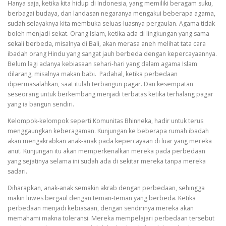
Hanya saja, ketika kita hidup di Indonesia, yang memiliki beragam suku,
berbagai budaya, dan landasan negaranya mengakui beberapa agama,
sudah selayaknya kita membuka seluas-luasnya pergaulan. Agama tidak
boleh menjadi sekat. Orang Islam, ketika ada di lingkungan yang sama
sekali berbeda, misalnya di Bali, akan merasa aneh melihat tata cara
ibadah orang Hindu yang sangat jauh berbeda dengan kepercayaannya.
Belum lagi adanya kebiasaan sehari-hari yang dalam agama Islam
dilarang, misalnya makan babi. Padahal, ketika perbedaan
dipermasalahkan, saat itulah terbangun pagar. Dan kesempatan
seseorang untuk berkembang menjadi terbatas ketika terhalang pagar
yang ia bangun sendiri.
Kelompok-kelompok seperti Komunitas Bhinneka, hadir untuk terus
menggaungkan keberagaman. Kunjungan ke beberapa rumah ibadah
akan mengakrabkan anak-anak pada kepercayaan di luar yang mereka
anut. Kunjungan itu akan memperkenalkan mereka pada perbedaan
yang sejatinya selama ini sudah ada di sekitar mereka tanpa mereka
sadari.
Diharapkan, anak-anak semakin akrab dengan perbedaan, sehingga
makin luwes bergaul dengan teman-teman yang berbeda. Ketika
perbedaan menjadi kebiasaan, dengan sendirinya mereka akan
memahami makna toleransi. Mereka mempelajari perbedaan tersebut